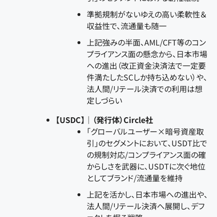
準拠規制がないゆえの高い柔軟性＆
収益性で、流通量も随一
上記強みの半面、AML/CFT等のコン
プライアンス面の懸念から、日本市場
への進出（改正資金決済法で一定要
件満たしたSCしか持ち込めない）や、
法人間/リテール決済での利用は想
定しづらい
【USDC】｜（発行体）Circle社
「グローバルユーザー×暗号資産取
引」のセグメントにおいて、USDT比で
の規制対応/コンプライアンス面の確
からしさを武器に、USDTに次ぐ地位
としてブランド/流通量を維持
上記を活かし、日本市場への進出や、
法人間/リテール決済へ展開し、デフ