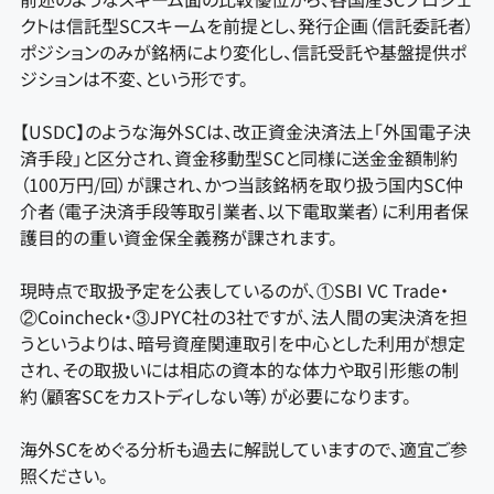
クトは信託型SCスキームを前提とし、発行企画（信託委託者）
ポジションのみが銘柄により変化し、信託受託や基盤提供ポ
ジションは不変、という形です。
【USDC】のような海外SCは、改正資金決済法上「外国電子決
済手段」と区分され、資金移動型SCと同様に送金金額制約
（100万円/回）が課され、かつ当該銘柄を取り扱う国内SC仲
介者（電子決済手段等取引業者、以下電取業者）に利用者保
護目的の重い資金保全義務が課されます。
現時点で取扱予定を公表しているのが、①SBI VC Trade・
②Coincheck・③JPYC社の3社ですが、法人間の実決済を担
うというよりは、暗号資産関連取引を中心とした利用が想定
され、その取扱いには相応の資本的な体力や取引形態の制
約（顧客SCをカストディしない等）が必要になります。
海外SCをめぐる分析も過去に解説していますので、適宜ご参
照ください。