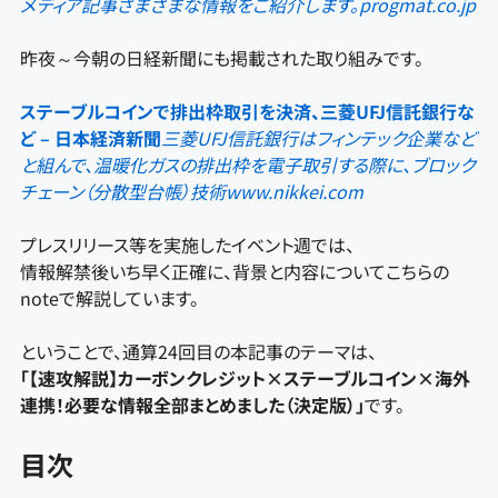
メディア記事さまざまな情報をご紹介します。
progmat.co.jp
昨夜～今朝の日経新聞にも掲載された取り組みです。
ステーブルコインで排出枠取引を決済、三菱UFJ信託銀行な
ど – 日本経済新聞
三菱UFJ信託銀行はフィンテック企業など
と組んで、温暖化ガスの排出枠を電子取引する際に、ブロック
チェーン（分散型台帳）技術
www.nikkei.com
プレスリリース等を実施したイベント週では、
情報解禁後いち早く正確に、背景と内容についてこちらの
noteで解説しています。
ということで、通算24回目の本記事のテーマは、
「【速攻解説】カーボンクレジット×ステーブルコイン×海外
連携！必要な情報全部まとめました（決定版）」
です。
目次