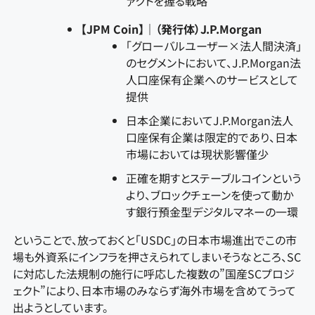
ァクトを握る戦略
【JPM Coin】｜（発行体）J.P.Morgan
「グローバルユーザー×法人間決済」
のセグメントにおいて、J.P.Morgan法
人口座保有企業へのサービスとして
提供
日本企業においてJ.P.Morgan法人
口座保有企業は限定的であり、日本
市場においては現状影響僅少
正確を期すとステーブルコインという
より、ブロックチェーンを使って動か
す銀行預金型デジタルマネーの一環
ということで、放っておくと「USDC」の日本市場進出でこの市
場も外資系にインフラを押さえられてしまいそうなところ、SC
に対応した法規制の施行に呼応した複数の”国産SCプロジ
ェクト”により、日本市場のみならず海外市場を含めてうって
出ようとしています。