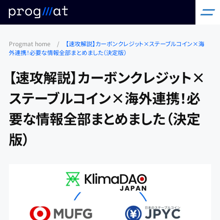
コ
Progmat home
/
【速攻解説】カーボンクレジット×ステーブルコイン×海
ン
外連携！必要な情報全部まとめました（決定版）
テ
【速攻解説】カーボンクレジット×
ン
ツ
ステーブルコイン×海外連携！必
へ
要な情報全部まとめました（決定
ス
キ
版）
ッ
プ