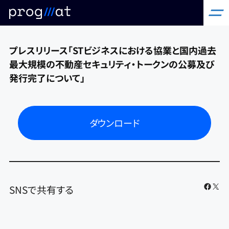
コ
プレスリリース「STビジネスにおける協業と国内過去
ン
最大規模の不動産セキュリティ・トークンの公募及び
発行完了について」
テ
ン
ツ
へ
ダウンロード
ス
キ
ッ
プ
Faceb
X
SNSで共有する