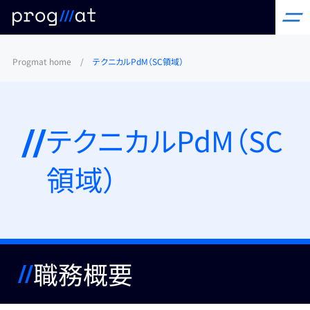
コ
Progmat home
/
テクニカルPdM（SC領域）
ン
テ
ン
ツ
テクニカルPdM（SC
へ
ス
領域）
キ
ッ
プ
職務概要