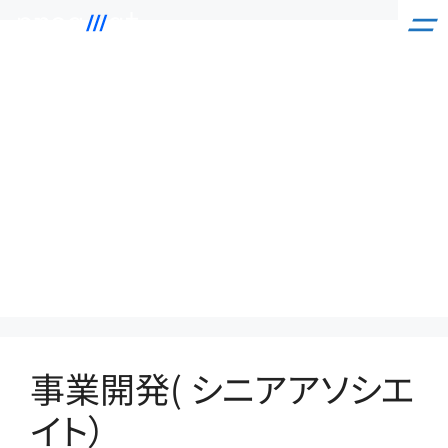
コ
ン
Job Category:
テ
ン
ツ
Business
へ
ス
キ
Design Unit
ッ
プ
事業開発( シニアアソシエ
イト）