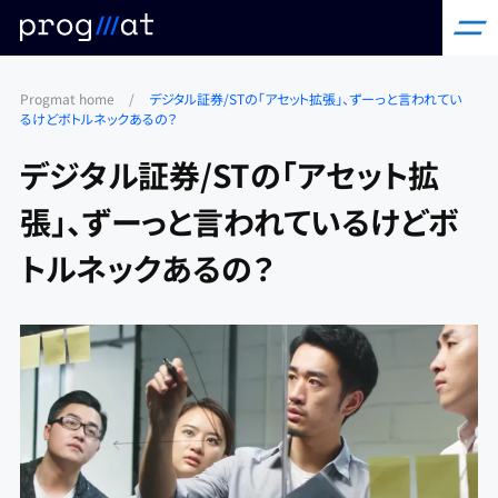
コ
Progmat home
/
デジタル証券/STの「アセット拡張」、ずーっと言われてい
ン
るけどボトルネックあるの？
テ
デジタル証券/STの「アセット拡
ン
ツ
張」、ずーっと言われているけどボ
へ
トルネックあるの？
ス
キ
ッ
プ