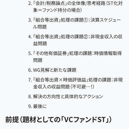
「会計/税務論点」の全体像/思考経路（ST化対
象＝ファンド持分の場合）
「組合等出資」処理の課題①：決算スケジュー
ル問題
「組合等出資」処理の課題②：非現金収入の収
益問題
「その他有価証券」処理の課題：時価情報取得
問題
WG見解と新たな課題
「組合等出資×時価評価益」処理の課題：非現
金収入の収益問題（不可避…！）
解決の方向性と具体的なアクション
最後に
前提（題材としての「VCファンドST」）