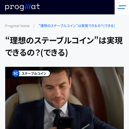
コ
Progmat home
/
“理想のステーブルコイン”は実現できるの？(できる)
ン
テ
“理想のステーブルコイン”は実現
ン
できるの？(できる)
ツ
へ
ス
キ
ッ
プ