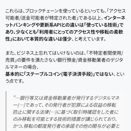
これらは、ブロックチェーンを使っているといっても、「アクセス
可能者/送金可能者が特定された者」である以上、
インターネ
ットバンキングや更新系APIとの違いは「使っている技術」で
あり、少なくとも「利用者にとってのアクセス性や移転の柔軟
性」において本質的な違いは僅少
、と考えています。
また、ビジネス上忘れてはいけないのは、「不特定者間使用/
売買」の要件を満たさない銀行預金/資金移動業者のデジタ
ルマネーの場合、
基本的に「ステーブルコイン(電子決済手段)」ではない
、とい
う点です。
”…銀行等又は資金移動業者が発行するデジタルマネ
ー(…)であって、その発行者が犯罪による収益の移転
防止に関する法律(…)に基づく取引時確認をした者に
のみ移転を可能とする技術的措置が講じられており、
かつ、移転の都度発行者の承諾その他の関与が必要と