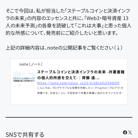
そこで今回は、私が担当した「ステーブルコインと決済インフ
ラの未来」の内容のエッセンスと共に、「Web3・暗号資産 13
人の未来予測」の各章を読破して「これは大事」と思った個人
的な所感について、発売前にご紹介したいと思います。
上記の詳細内容は、noteの公開記事をご覧ください（↓）
note（ノート）
ステーブルコインと決済インフラの未来 ‐共著書籍
の個人的所感を交えて‐｜齊藤 達...
https://note.com/tatsu_s123/n/nb1efc254d39f
こんにちは、プログラマブルな信頼を共創したい、Progmat（プログマ）の
齊藤です。 光栄なことに、今回初めて共著の執筆に加わらせていただきま
した。 具体的には、書籍「Web3・暗号資産 13人の未来予測」の「ステーブ
ルコインと決済インフラの未来」の章を執筆しました。 ステーブルコイン
（SC）は、米国の「Guiding and Establishing National Innovatio
n for U.S. Stablecoins Act」（通称GENIUS法）が2025年7月に成立
したことを契機に、改めてホットトピックとして盛り上がりを感じています。
（日本でSC関連法としての改
Faceb
X
SNSで共有する