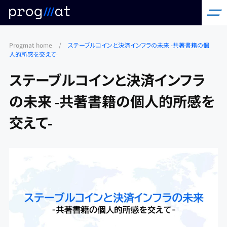
コ
Progmat home
/
ステーブルコインと決済インフラの未来 ‐共著書籍の個
ン
人的所感を交えて‐
テ
ステーブルコインと決済インフラ
ン
ツ
の未来 ‐共著書籍の個人的所感を
へ
交えて‐
ス
キ
ッ
プ