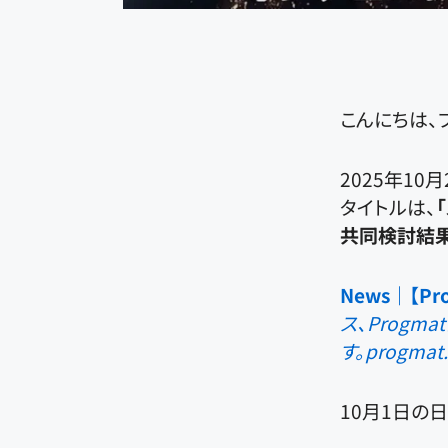
こんにちは、
2025年1
タイトルは、
共同検討結果
News｜【P
ス、Prog
す。
progmat.
10月1日の