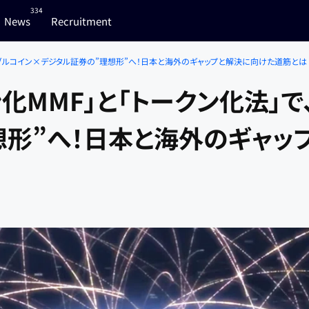
334
News
Recruitment
テーブルコイン×デジタル証券の”理想形”へ！日本と海外のギャップと解決に向けた道筋とは
ン化MMF」と「トークン化法」
想形”へ！日本と海外のギャッ