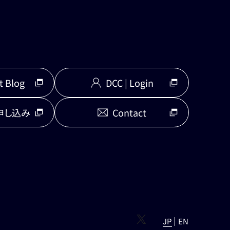
DCC | Login
 Blog
申し込み
Contact
X
JP
EN