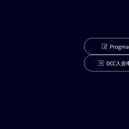
Progmat
DCC入会