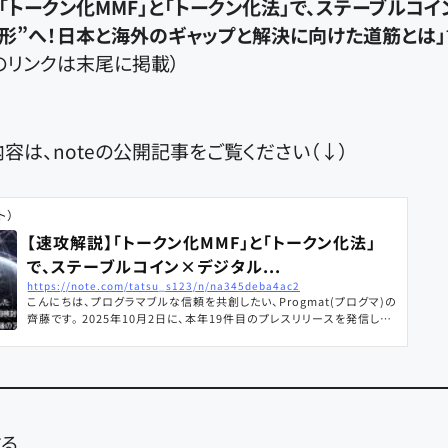
】「トークン化MMF」と「トークン化法」で、ステーブルコ
形”へ！日本と海外のギャップと解決に向けた道筋とは」
のリンクは末尾に掲載）
容は、noteの公開記事をご覧ください（↓）
ト）
【速攻解説】「トークン化MMF」と「トークン化法」
で、ステーブルコイン×デジタル...
https://note.com/tatsu_s123/n/na345deba4ac2
こんにちは、プログラマブルな信頼を共創したい、Progmat(プログマ)の
齊藤です。 2025年10月2日に、本年19件目のプレスリリースを発信しま
した。 タイトルは、「ステーブルコインと連携した“オンチェーン完結型デ
ジタル証券“の共同検討結果について」です。 News｜【Progmat】デジ
タルアセットプラットフォームニュースリリースやトピックス、Progmatに
ついて掲載された各種メディア記事さまざまな情報をご紹介します。pro
gmat.co.jp 10月1
する