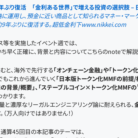
9年ぶり復活 「金利ある世界」で増える投資の選択肢 –
に運用し、預金に近い商品として知られるマネー・マーケ
が約9年ぶりに復活する。超低金利下
www.nikkei.com
ス等を実施したイベント週では、
ち早く正確に、背景と内容についてこちらのnoteで解説
むと、海外で先行する
「オンチェーン金融」や「トークン化
でもこれから進んでいく
「日本版トークン化MMFの前提/
の背景/概要」、「ステーブルコイン×トークン化MMFの
わかります。
量と濃厚なリーガルエンジニアリング論に耐えられる、
す。（万人向けではありません！）
、通算45回目の本記事のテーマは、