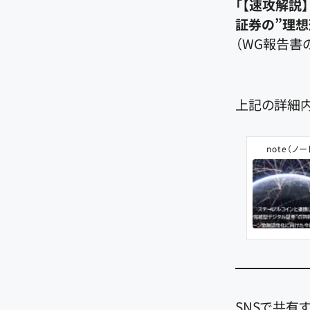
「【速攻解説
証券の”理想
（WG報告書
上記の詳細内
note（ノー
SNSで共有