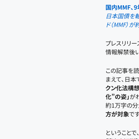
国内MMF、
日本国債を軸
ド（MMF）
プレスリリー
情報解禁後い
この記事を読
まえて、日本
クン化法構想
化”の姿」
が
約1万字の分
方が対象
で
ということで