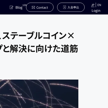
JP
EN
106
Blog
Contact
入会申込
Login
で、ステーブルコイン×
プと解決に向けた道筋