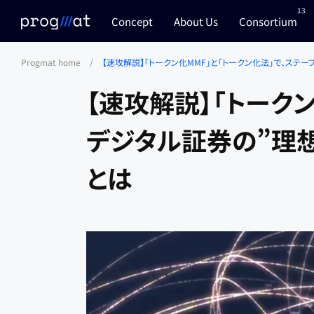
13
Concept
About Us
Consortium
コ
Progmat home
/
【速攻解説】「トークン化MMF」と「トークン化法」で、ス
ン
テ
【速攻解説】「トーク
ン
ツ
デジタル証券の”理
へ
ス
とは
キ
ッ
プ