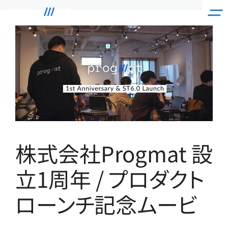
コ
ン
テ
ン
ツ
へ
ス
キ
ッ
プ
株式会社Progmat 設
立1周年 / プロダクト
ローンチ記念ムービ