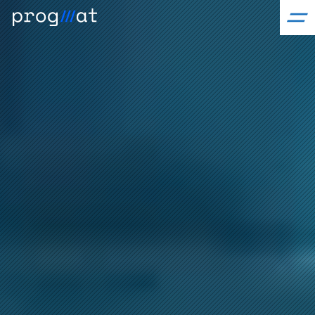
コ
ン
テ
ン
ツ
へ
ス
キ
ッ
プ