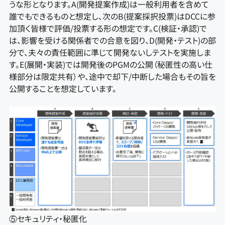
うな形となります。A(開発提案作成)は一般利用者を含めて
誰でもできるものと想定し、次のB(提案採択投票)はDCCに参
加頂く皆様で評価/投票する形の想定です。C(検証・承認)で
は、影響を受ける関係者での合意を図り、D(開発・テスト)の部
分で、夫々の責任範囲に準じて開発ないしテストを実施しま
す。E(展開・実装)では開発後のPGMの公開（秘匿性の高い仕
様部分は限定共有）や、途中で却下/中断した場合もその旨を
公開することを想定しています。
⑤セキュリティ・秘匿化