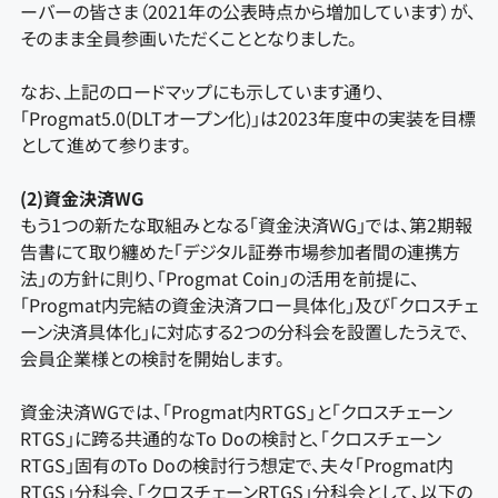
ーバーの皆さま（2021年の公表時点から増加しています）が、
そのまま全員参画いただくこととなりました。
なお、上記のロードマップにも示しています通り、
「Progmat5.0(DLTオープン化)」は2023年度中の実装を目標
として進めて参ります。
(2)資金決済WG
もう1つの新たな取組みとなる「資金決済WG」では、第2期報
告書にて取り纏めた「デジタル証券市場参加者間の連携方
法」の方針に則り、「Progmat Coin」の活用を前提に、
「Progmat内完結の資金決済フロー具体化」及び「クロスチェ
ーン決済具体化」に対応する2つの分科会を設置したうえで、
会員企業様との検討を開始します。
資金決済WGでは、「Progmat内RTGS」と「クロスチェーン
RTGS」に跨る共通的なTo Doの検討と、「クロスチェーン
RTGS」固有のTo Doの検討行う想定で、夫々「Progmat内
RTGS」分科会、「クロスチェーンRTGS」分科会として、以下の