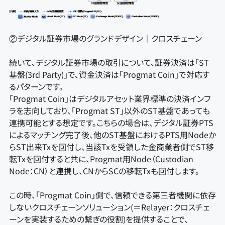
②デジタル証券市場のグランドデザイン｜クロスチェーン
続いて、デジタル証券市場の取引について、証券決済は「ST
基盤(3rd Party)」で、資金決済は「Progmat Coin」で対応す
るパターンです。
「Progmat Coin」はデジタルアセット業界標準の決済インフ
ラを志向しており、「Progmat ST」以外のST基盤であっても
連携可能とする想定です。こちらの場合は、デジタル証券PTS
によるマッチング完了後、他のST基盤におけるPTS用Nodeか
らST出来Txを回付し、当該Txを受領した金商業者側でST移
転Txを回付すると共に、Progmat用Node（Custodian
Node：CN）と連携し、CNからSCの移転Txも回付します。
この時、「Progmat Coin」側で、信頼できる第三者機関に依存
しないクロスチェーンソリューション(＝Relayer：クロスチェ
ーンを実装するための繋ぎの役割)を提供することで、