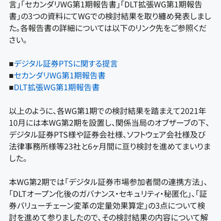
言」「セカンダリWG第1期報告書」「DLT拡張WG第1期報告
書」の3つの資料にてWGでの検討結果を取り纏め発表しまし
た。各報告書の詳細については以下のリンク先をご参照くだ
さい。
■
デジタル証券PTSに関する提言
■
セカンダリWG第1期報告書
■
DLT拡張WG第1期報告書
以上のように、各WG第1期での検討結果を踏まえて2021年
10月には本WG第2期を設置し、関係当局のオブザーブの下、
デジタル証券PTS様や証券会社様、ソフトウェア会社様及び
法律事務所様等23社と6ヶ月間に亘り検討を進めてまいりま
した。
本WG第2期では「デジタル証券市場参加者間の連携方法」、
「DLTオープン化後のガバナンス・セキュリティ・秘匿化」、「証
券バリューチェーン変革の定量効果算定」の3点について検
討を進めて参りましたので、その検討結果の内容について解