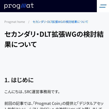
コ
Progmat home
/
セカンダリ・DLT拡張WGの検討結果について
ン
テ
セカンダリ・DLT拡張WGの検討結
ン
果について
ツ
へ
ス
キ
ッ
1. はじめに
プ
こんにちは、SRC運営事務局です。
前回の記事では、「Progmat Coin」の提供と「デジタルアセッ