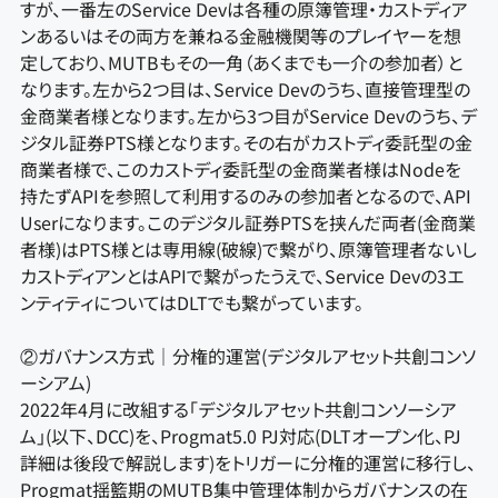
すが、一番左のService Devは各種の原簿管理・カストディア
ンあるいはその両方を兼ねる金融機関等のプレイヤーを想
定しており、MUTBもその一角（あくまでも一介の参加者）と
なります。左から2つ目は、Service Devのうち、直接管理型の
金商業者様となります。左から3つ目がService Devのうち、デ
ジタル証券PTS様となります。その右がカストディ委託型の金
商業者様で、このカストディ委託型の金商業者様はNodeを
持たずAPIを参照して利用するのみの参加者となるので、API
Userになります。このデジタル証券PTSを挟んだ両者(金商業
者様)はPTS様とは専用線(破線)で繋がり、原簿管理者ないし
カストディアンとはAPIで繋がったうえで、Service Devの3エ
ンティティについてはDLTでも繋がっています。
②ガバナンス方式｜分権的運営(デジタルアセット共創コンソ
ーシアム)
2022年4月に改組する「デジタルアセット共創コンソーシア
ム」(以下、DCC)を、Progmat5.0 PJ対応(DLTオープン化、PJ
詳細は後段で解説します)をトリガーに分権的運営に移行し、
Progmat揺籃期のMUTB集中管理体制からガバナンスの在