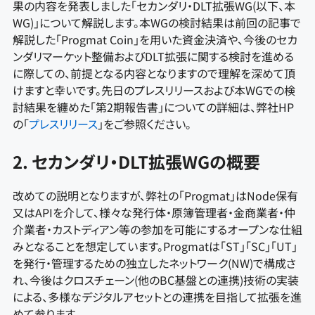
果の内容を発表しました「セカンダリ・DLT拡張WG(以下、本
WG)」について解説します。本WGの検討結果は前回の記事で
解説した「Progmat Coin」を用いた資金決済や、今後のセカ
ンダリマーケット整備およびDLT拡張に関する検討を進める
に際しての、前提となる内容となりますので理解を深めて頂
けますと幸いです。先日のプレスリリースおよび本WGでの検
討結果を纏めた「第2期報告書」についての詳細は、弊社HP
の「
プレスリリース
」をご参照ください。
2. セカンダリ・DLT拡張WGの概要
改めての説明となりますが、弊社の「Progmat」はNode保有
又はAPIを介して、様々な発行体・原簿管理者・金商業者・仲
介業者・カストディアン等の参加を可能にするオープンな仕組
みとなることを想定しています。Progmatは「ST」「SC」「UT」
を発行・管理するための独立したネットワーク(NW)で構成さ
れ、今後はクロスチェーン(他のBC基盤との連携)技術の実装
による、多様なデジタルアセットとの連携を目指して拡張を進
めて参ります。