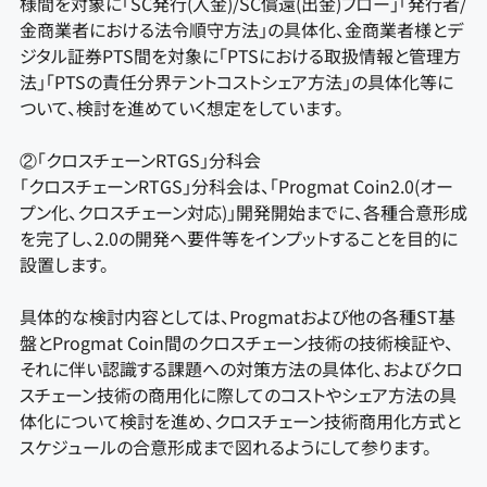
様間を対象に「SC発行(入金)/SC償還(出金)フロー」「発行者/
金商業者における法令順守方法」の具体化、金商業者様とデ
ジタル証券PTS間を対象に「PTSにおける取扱情報と管理方
法」「PTSの責任分界テントコストシェア方法」の具体化等に
ついて、検討を進めていく想定をしています。
②「クロスチェーンRTGS」分科会
「クロスチェーンRTGS」分科会は、「Progmat Coin2.0(オー
プン化、クロスチェーン対応)」開発開始までに、各種合意形成
を完了し、2.0の開発へ要件等をインプットすることを目的に
設置します。
具体的な検討内容としては、Progmatおよび他の各種ST基
盤とProgmat Coin間のクロスチェーン技術の技術検証や、
それに伴い認識する課題への対策方法の具体化、およびクロ
スチェーン技術の商用化に際してのコストやシェア方法の具
体化について検討を進め、クロスチェーン技術商用化方式と
スケジュールの合意形成まで図れるようにして参ります。