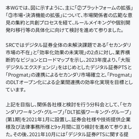
本WGでは、図に示すように、主に「②プラットフォームの拡張」
「③市場・決済機能の拡張」について、市場関係者の広範な意
見の集約と共創プロセスを経て、ルールメイキングや個別開
発PJ移行等の具体化に向けて検討を進めて参りました。
SRCではデジタル証券全体の未解決課題である「セカンダリ
市場の不在」と「効率化効果の未実現」の2点に対し、業界横
断的なビジョンとロードマップを示し、2023年度より、「大阪
デジタルエクスチェンジ」をはじめとしたデジタル証券PTSと
「Progmat」の連携によるセカンダリ市場確立と、「Progmat」
のDLTオープン化による企業間連携の効率化実現を目標とし
ています。
上記を目指し、関係各社様と検討を行う分科会として、「セカ
ンダリワーキング・グループ」「DLT拡張ワーキング・グループ」
(第1期)を2021年1月に設置し、証券会社様や技術提供企業
様及び法律事務所様と9ヶ月間に亘り検討を進めて参りまし
た。その後、2021年10月には「デジタル証券PTSに関する提